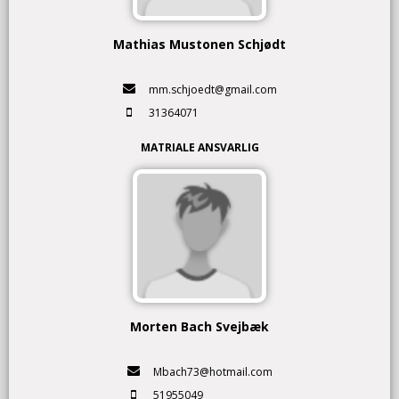
Mathias Mustonen Schjødt
mm.schjoedt@gmail.com
31364071
MATRIALE ANSVARLIG
Morten Bach Svejbæk
Mbach73@hotmail.com
51955049