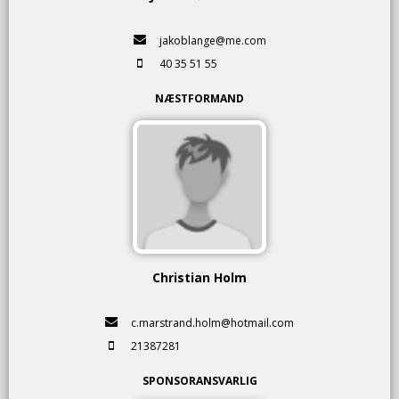
jakoblange@me.com
40 35 51 55
NÆSTFORMAND
Christian Holm
c.marstrand.holm@hotmail.com
21387281
SPONSORANSVARLIG