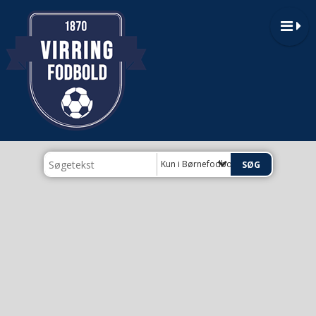
Kun i Børnefodbold