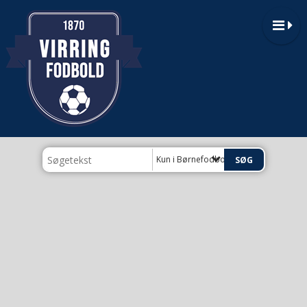
Kun i Børnefodbold