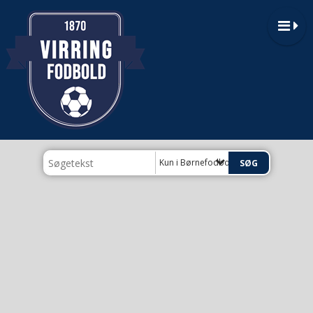
Kun i Børnefodbold